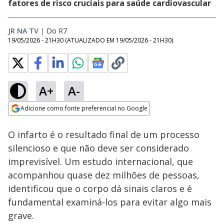
fatores de risco cruciais para saúde cardiovascular
JR NA TV
|
Do R7
19/05/2026 - 21H30
(ATUALIZADO EM
19/05/2026 - 21H30
)
A+
A-
Loaded
:
65.69%
Adicione como fonte preferencial no Google
Subtitles
Ativar
Som
Opens in new window
O infarto é o resultado final de um processo
silencioso e que não deve ser considerado
imprevisível. Um estudo internacional, que
acompanhou quase dez milhões de pessoas,
identificou que o corpo dá sinais claros e é
fundamental examiná-los para evitar algo mais
grave.