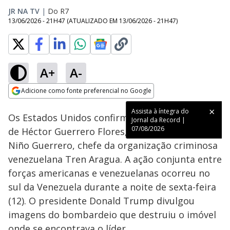
JR NA TV
|
Do R7
13/06/2026 - 21H47
(ATUALIZADO EM
13/06/2026 - 21H47
)
A+
A-
Loaded
:
74.69%
Adicione como fonte preferencial no Google
Subtitles
Ativar
Som
Opens in new window
Assista à íntegra do
Os Estados Unidos confirmaram a eliminação
Jornal da Record |
07/08/2026
de Héctor Guerrero Flores, conhecido como El
Niño Guerrero, chefe da organização criminosa
venezuelana Tren Aragua. A ação conjunta entre
forças americanas e venezuelanas ocorreu no
sul da Venezuela durante a noite de sexta-feira
(12). O presidente Donald Trump divulgou
imagens do bombardeio que destruiu o imóvel
onde se encontrava o líder.