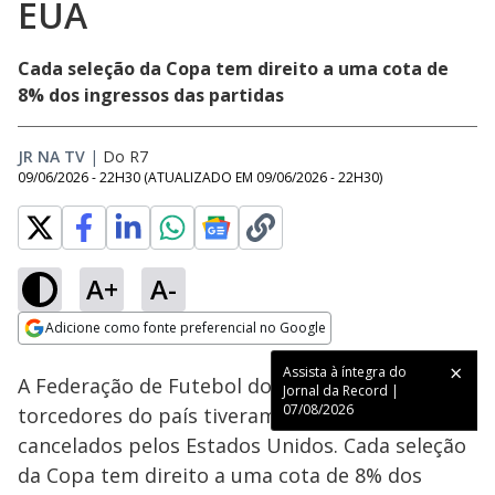
EUA
Cada seleção da Copa tem direito a uma cota de
8% dos ingressos das partidas
JR NA TV
|
Do R7
09/06/2026 - 22H30
(ATUALIZADO EM
09/06/2026 - 22H30
)
A+
A-
Loaded
:
100.00%
Adicione como fonte preferencial no Google
Subtitles
Ativar
Som
Opens in new window
Assista à íntegra do
A Federação de Futebol do Irã afirmou que os
Jornal da Record |
07/08/2026
torcedores do país tiveram os ingressos
cancelados pelos Estados Unidos. Cada seleção
da Copa tem direito a uma cota de 8% dos