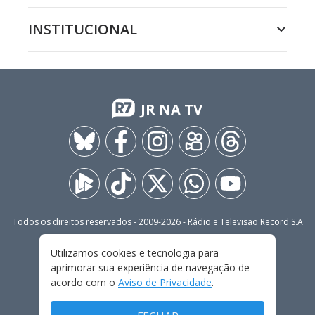
INSTITUCIONAL
JR NA TV
Todos os direitos reservados - 2009-
2026
- Rádio e Televisão Record S.A
Utilizamos cookies e tecnologia para
CARREIRA
FALE CONOSCO
PRIVACIDADE
aprimorar sua experiência de navegação de
TERMOS E CONDIÇÕES DE USO
acordo com o
Aviso de Privacidade
.