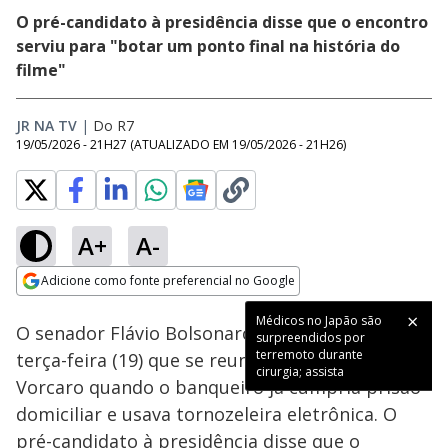
O pré-candidato à presidência disse que o encontro
serviu para "botar um ponto final na história do
filme"
JR NA TV
|
Do R7
19/05/2026 - 21H27
(ATUALIZADO EM
19/05/2026 - 21H26
)
A+
A-
Loaded
:
64.15%
Adicione como fonte preferencial no Google
Ativar
Som
Opens in new window
Médicos no Japão são
O senador Flávio Bolsonaro confirmou nesta
surpreendidos por
terremoto durante
terça-feira (19) que se reuniu com Daniel
cirurgia; assista
Vorcaro quando o banqueiro já cumpria prisão
domiciliar e usava tornozeleira eletrônica. O
pré-candidato à presidência disse que o