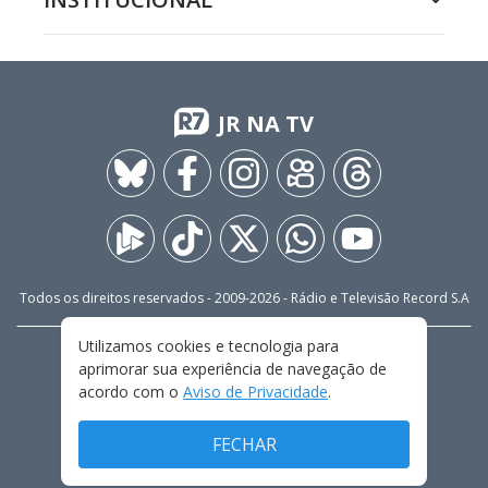
JR NA TV
Todos os direitos reservados - 2009-
2026
- Rádio e Televisão Record S.A
Utilizamos cookies e tecnologia para
CARREIRA
FALE CONOSCO
PRIVACIDADE
aprimorar sua experiência de navegação de
TERMOS E CONDIÇÕES DE USO
acordo com o
Aviso de Privacidade
.
FECHAR