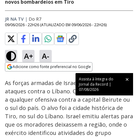
novos bombardeios em Tiro
JR NA TV
|
Do R7
09/06/2026 - 22H26
(ATUALIZADO EM
09/06/2026 - 22H26
)
A+
A-
Loaded
:
100.00%
Adicione como fonte preferencial no Google
Subtitles
Ativar
Som
Opens in new window
Assista à íntegra do
As forças armadas de Israel lançaram novos
Jornal da Record |
07/08/2026
ataques contra o Líbano. O Irã ameaçou reagir
a qualquer ofensiva contra a capital Beirute ou
o sul do país. O alvo foi a cidade histórica de
Tiro, no sul do Líbano. Israel emitiu alertas para
que os moradores deixassem a região, onde o
exército identificou atividades do grupo