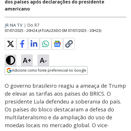
dos países após declarações do presidente
americano
JR NA TV
|
Do R7
07/07/2025 - 20H24
(ATUALIZADO EM
07/07/2025 - 20H23
)
A+
A-
Loaded
:
70.59%
Adicione como fonte preferencial no Google
Subtitles
Ativar
Som
Opens in new window
O governo brasileiro reagiu a ameaça de Trump
de elevar as tarifas aos países do BRICS. O
presidente Lula defendeu a soberania do país.
Os países do bloco destacaram a defesa do
multilateralismo e da ampliação do uso de
moedas locais no mercado global. O vice-