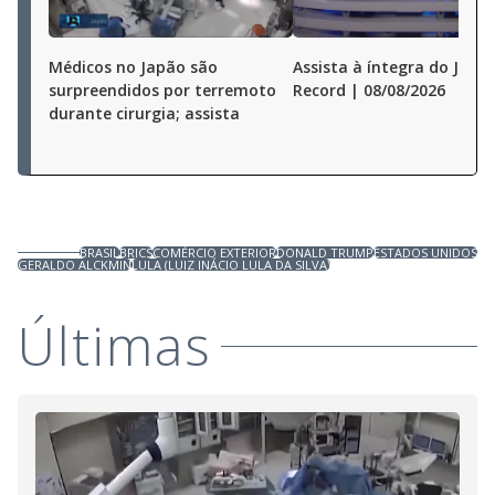
Médicos no Japão são
Assista à íntegra do Jorna
surpreendidos por terremoto
Record | 08/08/2026
durante cirurgia; assista
BRASIL
BRICS
COMÉRCIO EXTERIOR
DONALD TRUMP
ESTADOS UNIDOS
GERALDO ALCKMIN
LULA (LUIZ INÁCIO LULA DA SILVA)
Últimas