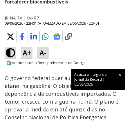
fortalecer biocombustíveis
JR NA TV
|
Do R7
09/06/2026 - 22H01
(ATUALIZADO EM
09/06/2026 - 22H01
)
A+
A-
Loaded
:
84.91%
Adicione como fonte preferencial no Google
Subtitles
Ativar
Som
Opens in new window
Assista à íntegra do
O governo federal quer aumentar a mistura de
Jornal da Record |
05/08/2026
etanol na gasolina. O objetivo é reduzir a
dependência de combustíveis importados. O
temor cresceu com a guerra no Irã. O plano é
aprovar a medida em até quinze dias no
Conselho Nacional de Política Energética.