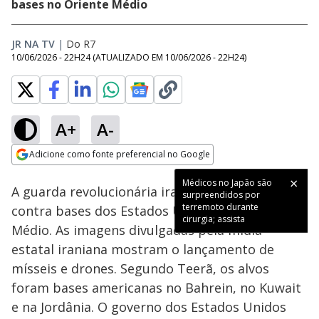
bases no Oriente Médio
JR NA TV
|
Do R7
10/06/2026 - 22H24
(ATUALIZADO EM
10/06/2026 - 22H24
)
A+
A-
Loaded
:
100.00%
Adicione como fonte preferencial no Google
Subtitles
Ativar
Som
Opens in new window
Médicos no Japão são
A guarda revolucionária iraniana lançou ataques
surpreendidos por
terremoto durante
contra bases dos Estados Unidos no Oriente
cirurgia; assista
Médio. As imagens divulgadas pela mídia
estatal iraniana mostram o lançamento de
mísseis e drones. Segundo Teerã, os alvos
foram bases americanas no Bahrein, no Kuwait
e na Jordânia. O governo dos Estados Unidos