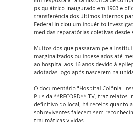
Em resposta à falta histórica de comp
psiquiátrico inaugurado em 1903 e of
transferência dos últimos internos par
Federal iniciou um inquérito investiga
medidas reparatórias coletivas desde
Muitos dos que passaram pela institui
marginalizados ou indesejados até mes
ao hospital aos 16 anos devido à epile
adotadas logo após nascerem na unid
O documentário "Hospital Colônia: Ins
Plus da **RECORD** TV, traz relatos 
definitivo do local, há receios quanto
sobreviventes falecem sem reconhecime
traumáticas vividas.