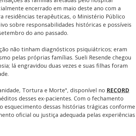
ensações às famílias afetadas pelo hospital
icialmente encerrado em maio deste ano com a
a residências terapêuticas, o Ministério Público
tivo sobre responsabilidades históricas e possíveis
 setembro do ano passado.
ção não tinham diagnósticos psiquiátricos; eram
mo pelas próprias famílias. Sueli Resende chegou
psia; lá engravidou duas vezes e suas filhas foram
ade.
anidade, Tortura e Morte", disponível no
RECORD
inéditos desses ex-pacientes. Com o fechamento
 ao esquecimento dessas histórias trágicas conforme
nto oficial ou justiça adequada pelas experiências