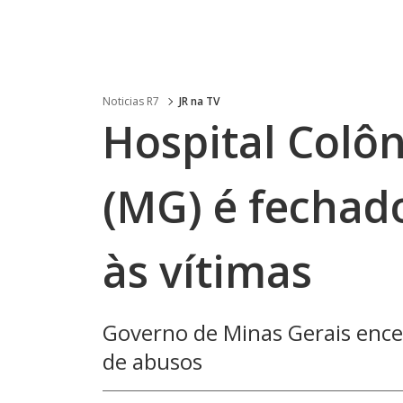
Noticias R7
JR na TV
Hospital Colô
(MG) é fechad
às vítimas
Governo de Minas Gerais encer
de abusos