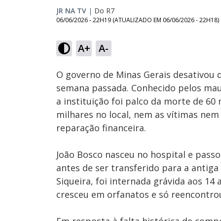
JR NA TV
|
Do R7
06/06/2026 - 22H19
(ATUALIZADO EM
06/06/2026 - 22H18
)
Loaded
:
22.24%
A+
A-
Ativar
Som
O governo de Minas Gerais desativou d
semana passada. Conhecido pelos maus
a instituição foi palco da morte de 60 
milhares no local, nem as vítimas nem
reparação financeira.
João Bosco nasceu no hospital e passo
antes de ser transferido para a antig
Siqueira, foi internada grávida aos 14 
cresceu em orfanatos e só reencontro