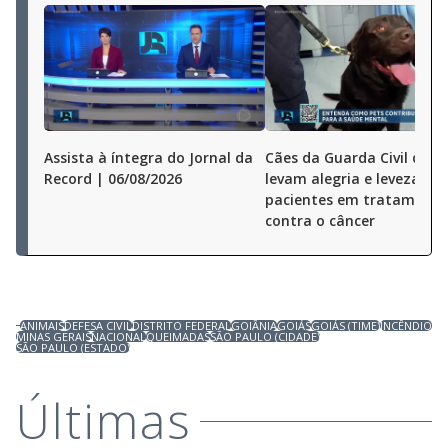
Assista à íntegra do Jornal da
Cães da Guarda Civil de S
Record | 06/08/2026
levam alegria e leveza a
pacientes em tratamento
contra o câncer
ANIMAIS
DEFESA CIVIL
DISTRITO FEDERAL
GOIÂNIA
GOIÁS
GOIÁS (TIME)
INCÊNDIO
MINAS GERAIS
NACIONAL
QUEIMADAS
SÃO PAULO (CIDADE)
SÃO PAULO (ESTADO)
Últimas