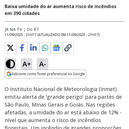
Baixa umidade do ar aumenta risco de incêndios
em 390 cidades
JR NA TV
|
Do R7
11/09/2025 - 21H17
(ATUALIZADO EM
11/09/2025 - 21H17
)
A+
A-
Loaded
:
57.33%
Adicione como fonte preferencial no Google
Subtitles
Ativar
Som
Opens in new window
O Instituto Nacional de Meteorologia (Inmet)
emitiu alerta de 'grande perigo' para partes de
São Paulo, Minas Gerais e Goiás. Nas regiões
afetadas, a umidade do ar está abaixo de 12% -
nível que aumenta o risco de incêndios
florestais. Um incêndio de grandes proporções