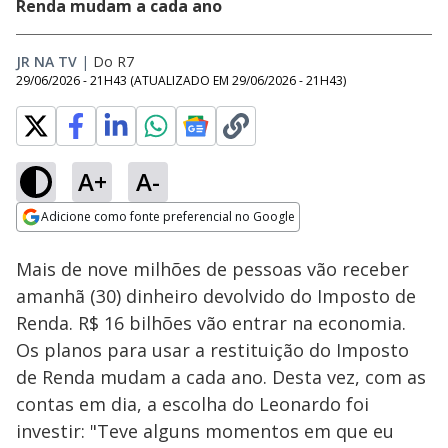
Renda mudam a cada ano
JR NA TV
|
Do R7
29/06/2026 - 21H43
(ATUALIZADO EM
29/06/2026 - 21H43
)
A+
A-
Loaded
:
68.91%
Adicione como fonte preferencial no Google
Ativar
Som
Opens in new window
Mais de nove milhões de pessoas vão receber
amanhã (30) dinheiro devolvido do Imposto de
Renda. R$ 16 bilhões vão entrar na economia.
Os planos para usar a restituição do Imposto
de Renda mudam a cada ano. Desta vez, com as
contas em dia, a escolha do Leonardo foi
investir: "Teve alguns momentos em que eu