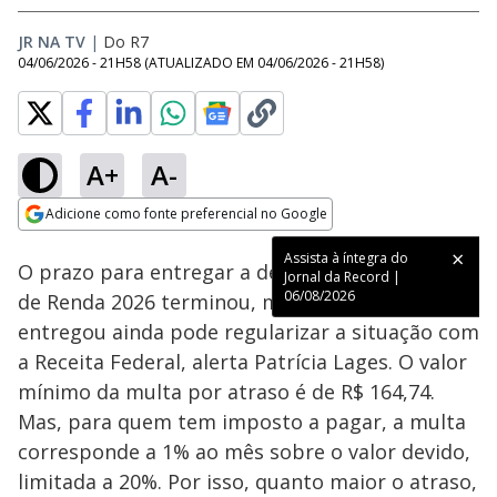
JR NA TV
|
Do R7
04/06/2026 - 21H58
(ATUALIZADO EM
04/06/2026 - 21H58
)
A+
A-
Loaded
:
68.46%
Adicione como fonte preferencial no Google
Subtitles
Ativar
Som
Opens in new window
Assista à íntegra do
O prazo para entregar a declaração do Imposto
Jornal da Record |
06/08/2026
de Renda 2026 terminou, mas quem não
entregou ainda pode regularizar a situação com
a Receita Federal, alerta Patrícia Lages. O valor
mínimo da multa por atraso é de R$ 164,74.
Mas, para quem tem imposto a pagar, a multa
corresponde a 1% ao mês sobre o valor devido,
limitada a 20%. Por isso, quanto maior o atraso,