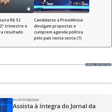
lucra R$ 52
Candidatos à Presidência
 2º trimestre e
divulgam propostas e
a resultado
cumprem agenda política
pelo país nesta sexta (7)
JORNAL-DA-RECORD
DO R7
/
07/08/2026
Assista à íntegra do Jornal da