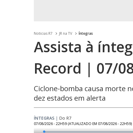
Noticias R7
JR na TV
Íntegras
Assista à ínte
Record | 07/0
Ciclone-bomba causa morte no
dez estados em alerta
ÍNTEGRAS
|
Do R7
07/08/2026 - 22H59
(ATUALIZADO EM
07/08/2026 - 22H59
)
Loaded
: