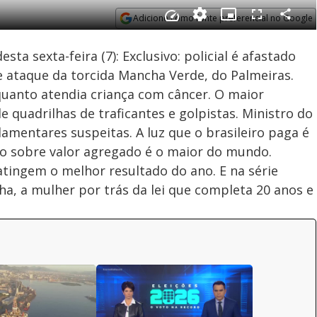
Adicione como fonte preferencial no Google
Velocidade
Opens in new window
sta sexta-feira (7): Exclusivo: policial é afastado
 ataque da torcida Mancha Verde, do Palmeiras.
quanto atendia criança com câncer. O maior
 quadrilhas de traficantes e golpistas. Ministro do
mentares suspeitas. A luz que o brasileiro paga é
to sobre valor agregado é o maior do mundo.
tingem o melhor resultado do ano. E na série
ha, a mulher por trás da lei que completa 20 anos e