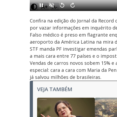
1.18%
A+
A-
Ativar
Som
Confira na edição do Jornal da Record de
por vazar informações em inquérito de
Falso médico é preso em flagrante en
aeroporto da América Latina na mira de
STF manda PF investigar emendas parla
a mais cara entre 77 países e o impos
Vendas de carros novos sobem 15% e a
especial: cara a cara com Maria da Pen
já salvou milhões de brasileiras.
VEJA TAMBÉM