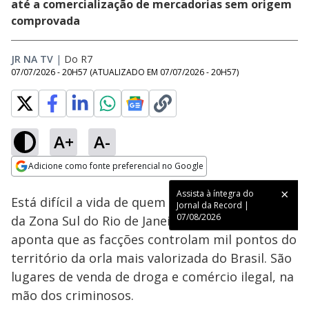
até a comercialização de mercadorias sem origem
comprovada
JR NA TV
|
Do R7
07/07/2026 - 20H57
(ATUALIZADO EM
07/07/2026 - 20H57
)
A+
A-
Loaded
:
78.90%
Adicione como fonte preferencial no Google
Ativar
Som
Opens in new window
Assista à íntegra do
Está difícil a vida de quem frequenta as praias
Jornal da Record |
07/08/2026
da Zona Sul do Rio de Janeiro. Um levantamento
aponta que as facções controlam mil pontos do
território da orla mais valorizada do Brasil. São
lugares de venda de droga e comércio ilegal, na
mão dos criminosos.