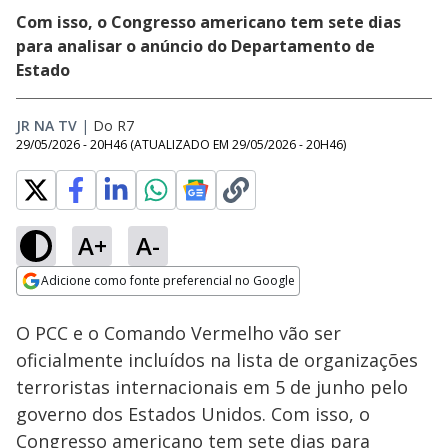
Com isso, o Congresso americano tem sete dias
para analisar o anúncio do Departamento de
Estado
JR NA TV
|
Do R7
29/05/2026 - 20H46
(ATUALIZADO EM
29/05/2026 - 20H46
)
A+
A-
Loaded
:
51.27%
Adicione como fonte preferencial no Google
Ativar
Som
Opens in new window
O PCC e o Comando Vermelho vão ser
oficialmente incluídos na lista de organizações
terroristas internacionais em 5 de junho pelo
governo dos Estados Unidos. Com isso, o
Congresso americano tem sete dias para