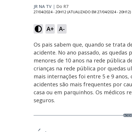
JR NA TV
|
Do R7
27/04/2024 - 20H12
(ATUALIZADO EM
27/04/2024 - 20H12
)
Loaded
:
0%
A+
A-
Ativar
Som
Os pais sabem que, quando se trata d
acidente. No ano passado, as quedas p
menores de 10 anos na rede pública d
crianças na rede pública por quedas ul
mais internações foi entre 5 e 9 anos,
acidentes são mais frequentes por ca
casa ou em parquinhos. Os médicos re
seguros.
ACID