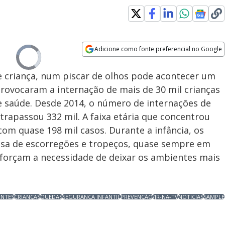
Adicione como fonte preferencial no Google
Velocidade
Video
Opens in new window
Player
is
e criança, num piscar de olhos pode acontecer um
loading.
rovocaram a internação de mais de 30 mil crianças
e saúde. Desde 2014, o número de internações de
trapassou 332 mil. A faixa etária que concentrou
 com quase 198 mil casos. Durante a infância, os
usa de escorregões e tropeços, quase sempre em
forçam a necessidade de deixar os ambientes mais
ENTES
CRIANÇAS
QUEDAS
SEGURANÇA INFANTIL
PREVENÇÃO
/JR-NA-TV
NOTICIAS
SAMPLE