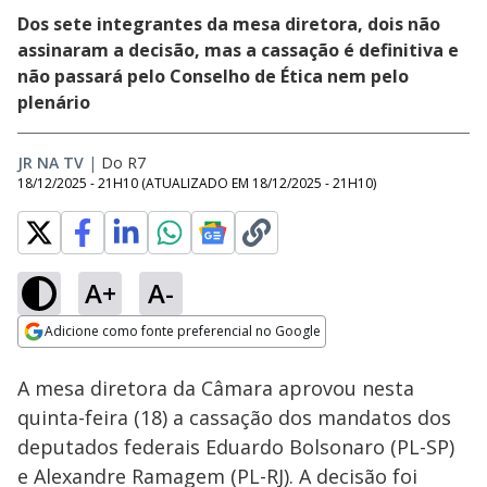
Dos sete integrantes da mesa diretora, dois não
assinaram a decisão, mas a cassação é definitiva e
não passará pelo Conselho de Ética nem pelo
plenário
JR NA TV
|
Do R7
18/12/2025 - 21H10
(ATUALIZADO EM
18/12/2025 - 21H10
)
A+
A-
Loaded
:
50.77%
Adicione como fonte preferencial no Google
Subtitles
Ativar
Som
Opens in new window
A mesa diretora da Câmara aprovou nesta
quinta-feira (18) a cassação dos mandatos dos
deputados federais Eduardo Bolsonaro (PL-SP)
e Alexandre Ramagem (PL-RJ). A decisão foi