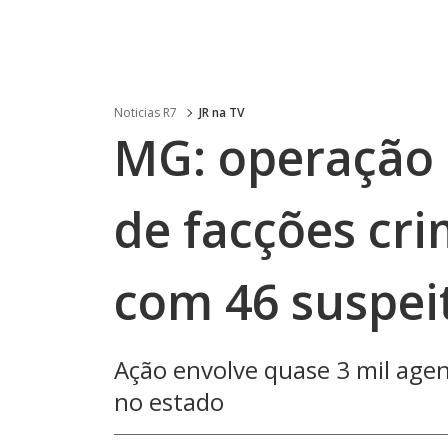
Noticias R7
JR na TV
MG: operação 
de facções cr
com 46 suspei
Ação envolve quase 3 mil age
no estado