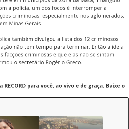
onte e em municípios da Zona da Mata, Triângulo
com a polícia, um dos focos é interromper a
ções criminosas, especialmente nos aglomerados,
em Minas Gerais.
blica também divulgou a lista dos 12 criminosos
ração não tem tempo para terminar. Então a ideia
as facções criminosas e que elas não se sintam
firmou o secretário Rogério Greco.
 RECORD para você, ao vivo e de graça. Baixe o