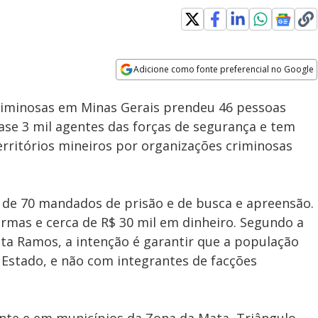
Loaded
:
100.00%
Adicione como fonte preferencial no Google
Subtitles
Velocidade
Opens in new window
Assista à íntegra do Jornal da
riminosas em Minas Gerais prendeu 46 pessoas
Record | 07/08/2026
ase 3 mil agentes das forças de segurança e tem
rritórios mineiros por organizações criminosas
s de 70 mandados de prisão e de busca e apreensão.
rmas e cerca de R$ 30 mil em dinheiro. Segundo a
tista Ramos, a intenção é garantir que a população
Estado, e não com integrantes de facções