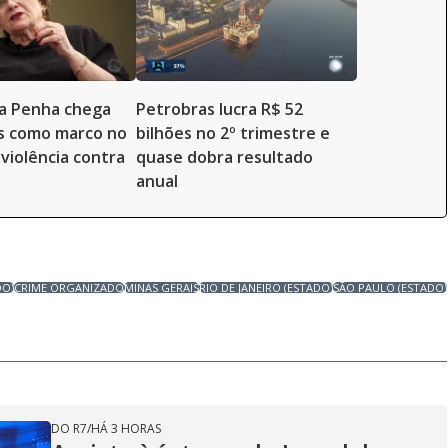
da Penha chega
Petrobras lucra R$ 52
s como marco no
bilhões no 2º trimestre e
violência contra
quase dobra resultado
anual
DO)
CRIME ORGANIZADO
MINAS GERAIS
RIO DE JANEIRO (ESTADO)
SÃO PAULO (ESTADO)
DO R7
/
HÁ 3 HORAS