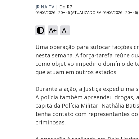
JR NA TV
|
Do R7
05/06/2026 - 20H46
(ATUALIZADO EM
05/06/2026 - 20H46
)
A+
A-
Ativar
Som
Uma operação para sufocar facções c
nesta semana. A força-tarefa reúne qu
como objetivo impedir o domínio de te
que atuam em outros estados.
Durante a ação, a Justiça expediu mai
A polícia também apreendeu drogas, a
capitã da Polícia Militar, Nathália Ba
tenha contato com representantes do 
criminosas.