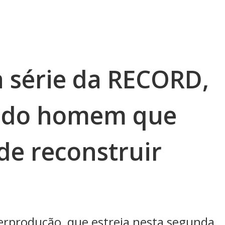
 série da RECORD,
a do homem que
de reconstruir
erprodução, que estreia nesta segunda