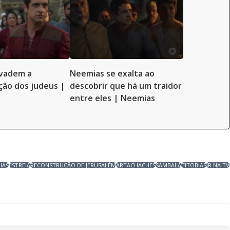
nvadem a
Neemias se exalta ao
ão dos judeus |
descobrir que há um traidor
entre eles | Neemias
IAS
ESTREIA
RECONSTRUÇÃO DE JERUSALÉM
ARTACHACHES
SAMBALÁ
TITOBIAS
JR NA TV