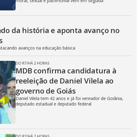
moral, sexual e patrimonial vêm em seguida
ado da história e aponta avanço no
s
stacando avanços na educação básica
DO R7
/
HÁ 2 HORAS
MDB confirma candidatura à
reeleição de Daniel Vilela ao
governo de Goiás
Daniel Vilela tem 42 anos e já foi vereador de Goiânia,
deputado estadual e deputado federal
DO R7
/
HÁ 2 HORAS