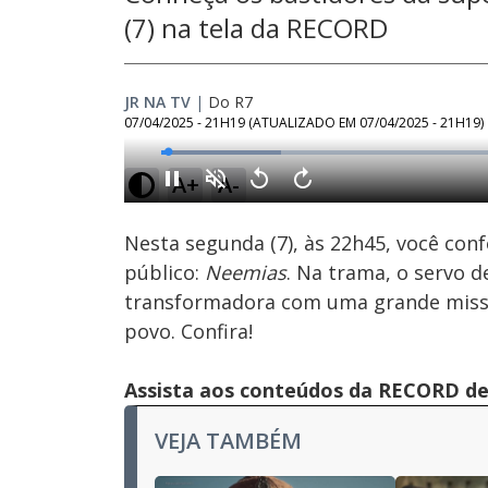
(7) na tela da RECORD
JR NA TV
|
Do R7
07/04/2025 - 21H19
(ATUALIZADO EM
07/04/2025 - 21H19
)
Loaded
:
16.62%
A+
A-
Ativar
Som
Nesta segunda (7), às 22h45, você conf
público:
Neemias
. Na trama, o servo
transformadora com uma grande missão
povo. Confira!
Assista aos conteúdos da RECORD de 
VEJA TAMBÉM