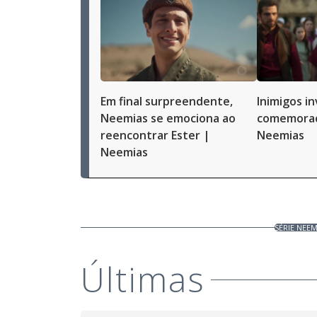
Em final surpreendente,
Inimigos i
Neemias se emociona ao
comemoraç
reencontrar Ester |
Neemias
Neemias
SÉRIE NEEM
Últimas