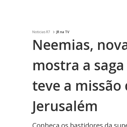
Noticias R7
JR na TV
Neemias, nova
mostra a sag
teve a missão 
Jerusalém
Conheça os bastidores da sup