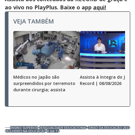
ao vivo no PlayPlus. Baixe o app
aqui!
VEJA TAMBÉM
Médicos no Japão são
Assista à íntegra do Jorna
surpreendidos por terremoto
Record | 08/08/2026
durante cirurgia; assista
ENSINO SUPERIOR
DESIGUALDADE EDUCACIONAL
CENSO DA EDUCAÇÃO 2022
MULHERES NA EDUCAÇÃO
JR NA TV