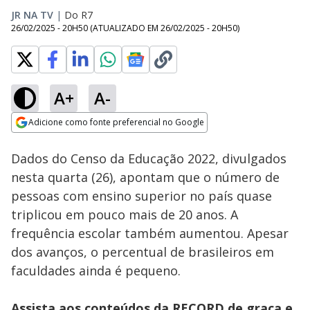
JR NA TV
|
Do R7
26/02/2025 - 20H50
(ATUALIZADO EM
26/02/2025 - 20H50
)
A+
A-
Loaded
:
39.80%
Adicione como fonte preferencial no Google
Subtitles
Ativar
Som
Opens in new window
Dados do Censo da Educação 2022, divulgados
nesta quarta (26), apontam que o número de
pessoas com ensino superior no país quase
triplicou em pouco mais de 20 anos. A
frequência escolar também aumentou. Apesar
dos avanços, o percentual de brasileiros em
faculdades ainda é pequeno.
Assista aos conteúdos da RECORD de graça e