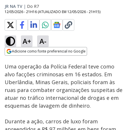
JR NA TV
|
Do R7
12/05/2026 - 21H16
(ATUALIZADO EM
12/05/2026 - 21H15
)
A+
A-
Loaded
:
50.05%
Adicione como fonte preferencial no Google
Subtitles
Ativar
Som
Opens in new window
Uma operação da Polícia Federal teve como
alvo facções criminosas em 16 estados. Em
Uberlândia, Minas Gerais, policiais foram às
ruas para combater organizações suspeitas de
atuar no tráfico internacional de drogas e em
esquemas de lavagem de dinheiro.
Durante a ação, carros de luxo foram
apreendidos e R$ 97 milhões em bens foram