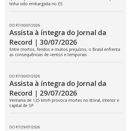
Traficantes escondidos em fundo falso de caminhão são
presos com uma tonelada de cocaína
DO R7
/
02/08/2026
Assista à íntegra do Jornal da
Record | 01/08/2026
Gasolina passa a ter 32% de etanol por litro para manter
preço do combustível