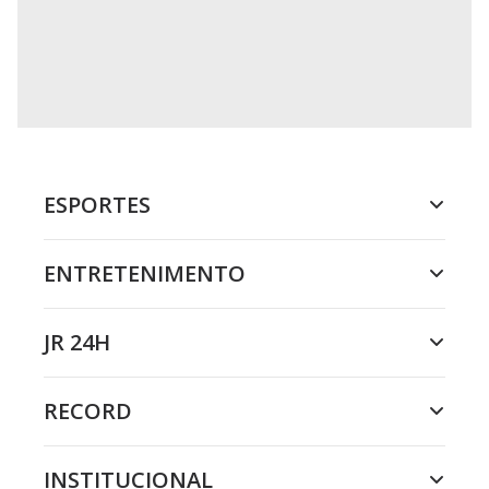
DO R7
/
26/07/2026
Assista à íntegra do Jornal da
Record | 25/07/2026
Flávio Bolsonaro tem candidatura oficializada pelo PL em
São Paulo com a presença de aliados