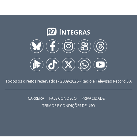
DO R7
/
25/07/2026
Assista à íntegra do Jornal da
Record | 24/07/2026
Golpes do pix, ligação falsa e todo tipo de fraude
aumentam quase cinco vezes no país em uma década
DO R7
/
24/07/2026