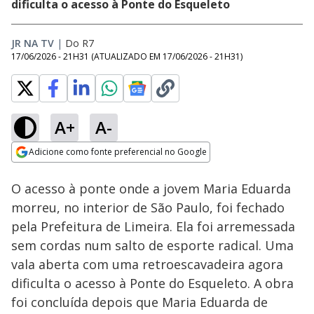
dificulta o acesso à Ponte do Esqueleto
JR NA TV
|
Do R7
17/06/2026 - 21H31
(ATUALIZADO EM
17/06/2026 - 21H31
)
A+
A-
Loaded
:
51.84%
Adicione como fonte preferencial no Google
Subtitles
Ativar
Som
Opens in new window
O acesso à ponte onde a jovem Maria Eduarda
morreu, no interior de São Paulo, foi fechado
pela Prefeitura de Limeira. Ela foi arremessada
sem cordas num salto de esporte radical. Uma
vala aberta com uma retroescavadeira agora
dificulta o acesso à Ponte do Esqueleto. A obra
foi concluída depois que Maria Eduarda de