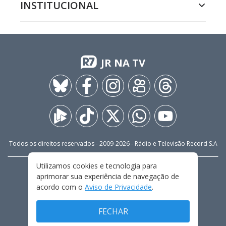
INSTITUCIONAL
JR NA TV
Todos os direitos reservados - 2009-
2026
- Rádio e Televisão Record S.A
Utilizamos cookies e tecnologia para
CARREIRA
FALE CONOSCO
PRIVACIDADE
aprimorar sua experiência de navegação de
TERMOS E CONDIÇÕES DE USO
acordo com o
Aviso de Privacidade
.
FECHAR