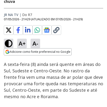
chuva
JR NA TV
|
Do R7
07/05/2026 - 21H29
(ATUALIZADO EM
07/05/2026 - 21H29
)
A+
A-
Loaded
:
43.54%
Adicione como fonte preferencial no Google
Ativar
Som
Opens in new window
A sexta-feira (8) ainda será quente em áreas do
Sul, Sudeste e Centro-Oeste. No rastro da
frente fria vem uma massa de ar polar que deve
provocar uma forte queda nas temperaturas no
Sul, Centro-Oeste, em parte do Sudeste e até
mesmo no Acre e Roraima.