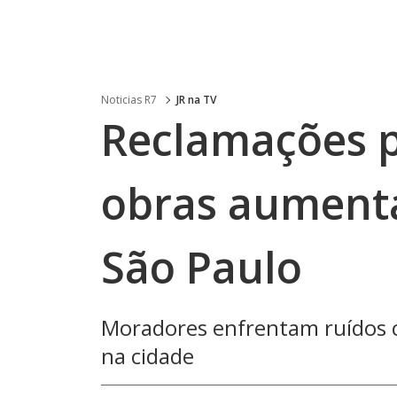
Noticias R7
JR na TV
Reclamações p
obras aument
São Paulo
Moradores enfrentam ruídos 
na cidade