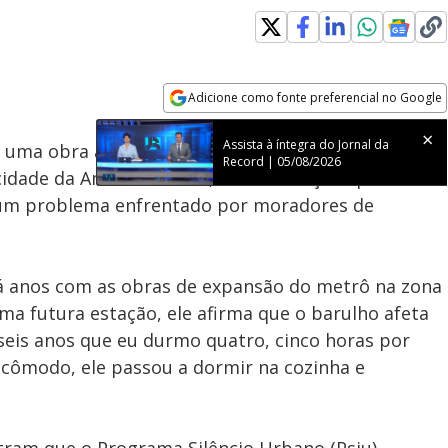
Adicione como fonte preferencial no Google
Subtitles
Velocidade
Opens in new window
Assista à íntegra do Jornal da
r uma obra ao lado de casa fazendo aquele barulho
Record | 05/08/2026
cidade da América Latina, as reclamações por ruídos
 um problema enfrentado por moradores de
há anos com as obras de expansão do metrô na zona
ma futura estação, ele afirma que o barulho afeta
 seis anos que eu durmo quatro, cinco horas por
incômodo, ele passou a dormir na cozinha e