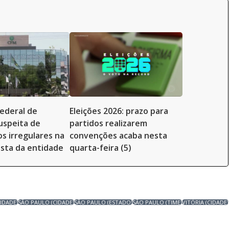
ederal de
Eleições 2026: prazo para
uspeita de
partidos realizarem
 irregulares na
convenções acaba nesta
ista da entidade
quarta-feira (5)
CIDADE)
SÃO PAULO (CIDADE)
SÃO PAULO (ESTADO)
SÃO PAULO (TIME)
VITÓRIA (CIDADE)