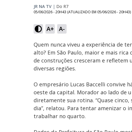
JR NA TV
|
Do R7
05/06/2026 - 20H43
(ATUALIZADO EM
05/06/2026 - 20H43
)
Loaded
:
64.21%
A+
A-
Ativar
Som
Quem nunca viveu a experiência de te
alto? Em São Paulo, maior e mais rica 
de construções cresceram e refletem
diversas regiões.
O empresário Lucas Baccelli convive 
oeste da capital. Morador ao lado de u
diretamente sua rotina. “Quase cinco,
dia”, relatou. Para tentar amenizar o 
trabalhar no quarto.