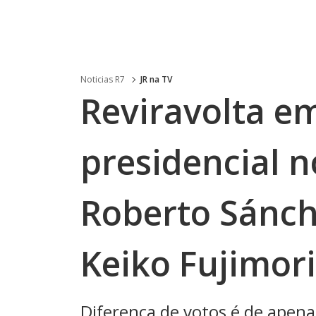
Noticias R7
JR na TV
Reviravolta em
presidencial n
Roberto Sánch
Keiko Fujimori
Diferença de votos é de apen