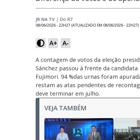
JR NA TV
|
Do R7
08/06/2026 - 22H27
(ATUALIZADO EM
08/06/2026 - 22H27
)
A+
A-
Ativar
Som
A contagem de votos da eleição presid
Sánchez passou à frente da candidata K
Fujimori. 94 %das urnas foram apurada
restam as atas pendentes de recontage
deve terminar em julho.
VEJA TAMBÉM