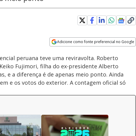
Loaded
:
100.00%
Adicione como fonte preferencial no Google
Velocidade
Opens in new window
encial peruana teve uma reviravolta. Roberto
eiko Fujimori, filha do ex-presidente Alberto
s, e a diferença é de apenas meio ponto. Ainda
m e os votos do exterior. A contagem oficial só