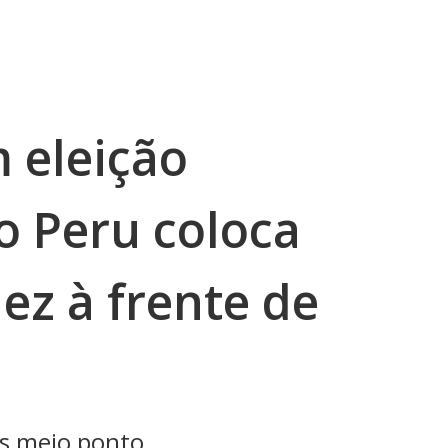
 eleição
o Peru coloca
ez à frente de
as meio ponto