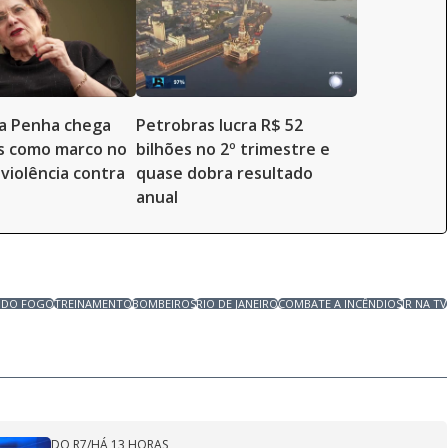
da Penha chega
Petrobras lucra R$ 52
s como marco no
bilhões no 2º trimestre e
violência contra
quase dobra resultado
anual
 DO FOGO
TREINAMENTO
BOMBEIROS
RIO DE JANEIRO
COMBATE A INCÊNDIOS
JR NA TV
DO R7
/
HÁ 13 HORAS