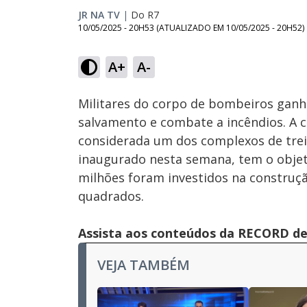
JR NA TV
|
Do R7
10/05/2025 - 20H53
(ATUALIZADO EM
10/05/2025 - 20H52
)
A+
A-
Ativar
Som
Militares do corpo de bombeiros ganh
salvamento e combate a incêndios. A c
considerada um dos complexos de tre
inaugurado nesta semana, tem o objeti
milhões foram investidos na construç
quadrados.
Assista aos conteúdos da RECORD de 
VEJA TAMBÉM