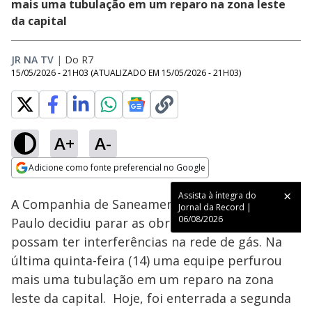
mais uma tubulação em um reparo na zona leste
da capital
JR NA TV
|
Do R7
15/05/2026 - 21H03
(ATUALIZADO EM
15/05/2026 - 21H03
)
A+
A-
Loaded
:
51.66%
Adicione como fonte preferencial no Google
Ativar
Som
Opens in new window
Assista à íntegra do
A Companhia de Saneamento Básico de São
Jornal da Record |
06/08/2026
Paulo decidiu parar as obras no estado que
possam ter interferências na rede de gás. Na
última quinta-feira (14) uma equipe perfurou
mais uma tubulação em um reparo na zona
leste da capital. Hoje, foi enterrada a segunda