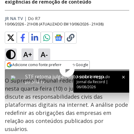
exigências de remoção de conteúdo
JR NA TV
|
Do R7
10/06/2026 - 21H38
(ATUALIZADO EM
10/06/2026 - 21H38
)
A+
A-
Adicione como fonte preferencial no Google
Tocar
Play
This
Opens in new window
Assista à íntegra do Jornal
Próximo
STF retoma julgamento sobre responsabilidade civil das plataformas digitais na internet
is
Assista à íntegra do
da Record | 06/08/2026
Close
Vídeo
O Supremo Tribunal Federal (STF) retomou
a
Jornal da Record |
Modal
por
JR na TV
modal
Dialog
Video
06/08/2026
nesta quarta-feira (10) o julgamento que
window.
This
discute as responsabilidades civis das
modal
can
plataformas digitais na internet. A análise pode
be
closed
redefinir as obrigações das empresas em
by
pressing
relação aos conteúdos publicados por
the
Escape
usuários.
key