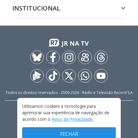
INSTITUCIONAL
JR NA TV
Todos os direitos reservados - 2009-
2026
- Rádio e Televisão Record S.A
Utilizamos cookies e tecnologia para
CARREIRA
FALE CONOSCO
PRIVACIDADE
aprimorar sua experiência de navegação de
TERMOS E CONDIÇÕES DE USO
acordo com o
Aviso de Privacidade
.
FECHAR