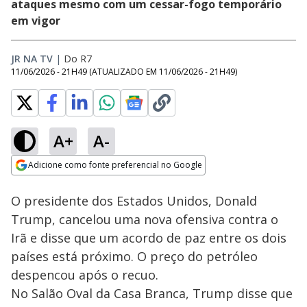
ataques mesmo com um cessar-fogo temporário
em vigor
JR NA TV
|
Do R7
11/06/2026 - 21H49
(ATUALIZADO EM
11/06/2026 - 21H49
)
A+
A-
Loaded
:
91.88%
Adicione como fonte preferencial no Google
Subtitles
Ativar
Som
Opens in new window
O presidente dos Estados Unidos, Donald
Trump, cancelou uma nova ofensiva contra o
Irã e disse que um acordo de paz entre os dois
países está próximo. O preço do petróleo
despencou após o recuo.
No Salão Oval da Casa Branca, Trump disse que