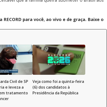
ceitável que a família queira submeter o Brasil aos
 RECORD para você, ao vivo e de graça. Baixe o
arda Civil de SP
Veja como foi a quinta-feira
ia e leveza a
(6) dos candidatos à
 em tratamento
Presidência da República
âncer