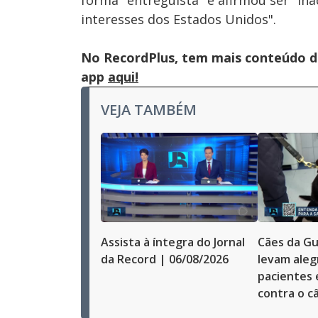
forma "entreguista" e afirmou ser "ina
interesses dos Estados Unidos".
No RecordPlus, tem mais conteúdo da
app
aqui!
VEJA TAMBÉM
Assista à íntegra do Jornal
Cães da Gu
da Record | 06/08/2026
levam alegr
pacientes
contra o c