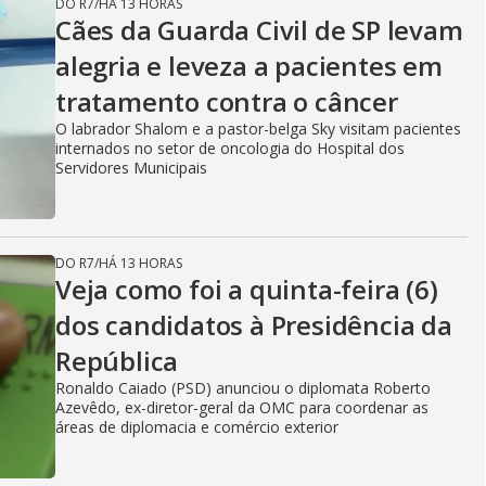
DO R7
/
HÁ 13 HORAS
Cães da Guarda Civil de SP levam
alegria e leveza a pacientes em
tratamento contra o câncer
O labrador Shalom e a pastor-belga Sky visitam pacientes
internados no setor de oncologia do Hospital dos
Servidores Municipais
DO R7
/
HÁ 13 HORAS
Veja como foi a quinta-feira (6)
dos candidatos à Presidência da
República
Ronaldo Caiado (PSD) anunciou o diplomata Roberto
Azevêdo, ex-diretor-geral da OMC para coordenar as
áreas de diplomacia e comércio exterior