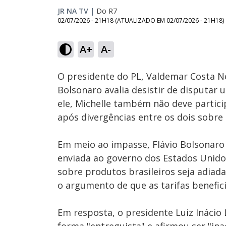
JR NA TV
|
Do R7
02/07/2026 - 21H18
(ATUALIZADO EM
02/07/2026 - 21H18
)
Loaded
:
75.98%
A+
A-
Ativar
Som
O presidente do PL, Valdemar Costa N
Bolsonaro avalia desistir de disputar
ele, Michelle também não deve partici
após divergências entre os dois sobre
Em meio ao impasse, Flávio Bolsonaro 
enviada ao governo dos Estados Unido
sobre produtos brasileiros seja adiada
o argumento de que as tarifas benefici
Em resposta, o presidente Luiz Inácio 