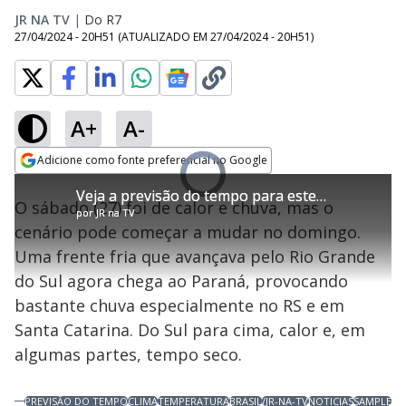
JR NA TV
|
Do R7
27/04/2024 - 20H51
(ATUALIZADO EM
27/04/2024 - 20H51
)
A+
A-
Loaded
:
0%
Adicione como fonte preferencial no Google
Ativar
Video
Som
Opens in new window
Player
Veja a previsão do tempo para este domingo (28) em todo o Brasil
Veja a previsão do tempo para este domingo (28) em todo o Brasil
is
O sábado (27) foi de calor e chuva, mas o
loading.
por
por
JR na TV
JR na TV
cenário pode começar a mudar no domingo.
Uma frente fria que avançava pelo Rio Grande
do Sul agora chega ao Paraná, provocando
bastante chuva especialmente no RS e em
Santa Catarina. Do Sul para cima, calor e, em
algumas partes, tempo seco.
PREVISÃO DO TEMPO
CLIMA
TEMPERATURA
BRASIL
/JR-NA-TV
NOTICIAS
SAMPLE