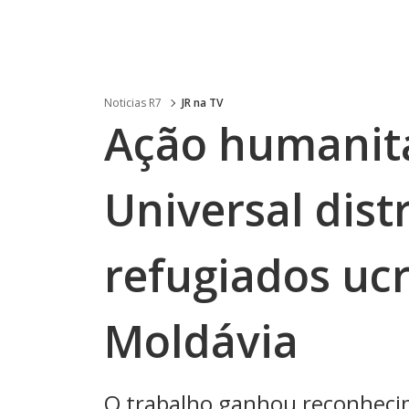
Noticias R7
JR na TV
Ação humanitá
Universal dist
refugiados uc
Moldávia
O trabalho ganhou reconhecim