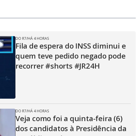
y
e
V
DO R7
/
HÁ 4 HORAS
Fila de espera do INSS diminui e
i
quem teve pedido negado pode
recorrer #shorts #JR24H
d
e
DO R7
/
HÁ 4 HORAS
Veja como foi a quinta-feira (6)
o
dos candidatos à Presidência da