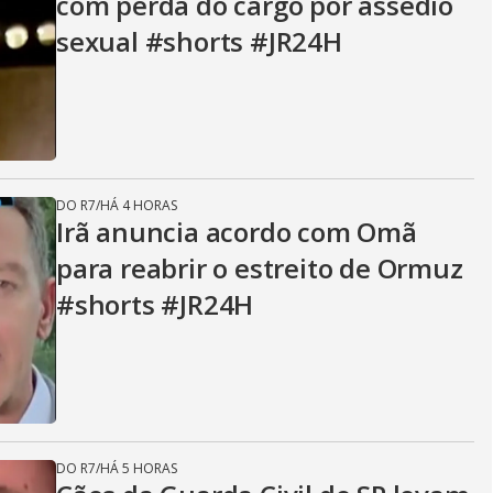
com perda do cargo por assédio
sexual #shorts #JR24H
DO R7
/
HÁ 4 HORAS
Irã anuncia acordo com Omã
para reabrir o estreito de Ormuz
#shorts #JR24H
DO R7
/
HÁ 5 HORAS