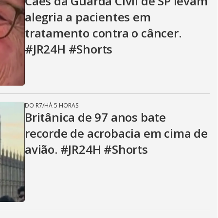
Cães da Guarda Civil de SP levam
alegria a pacientes em
tratamento contra o câncer.
#JR24H #Shorts
DO R7
/
HÁ 5 HORAS
Britânica de 97 anos bate
recorde de acrobacia em cima de
avião. #JR24H #Shorts