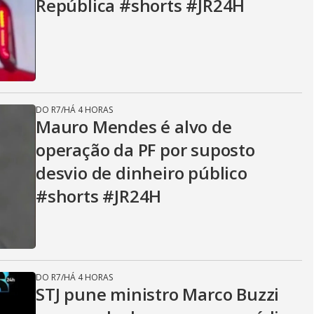
República #shorts #JR24H
DO R7
/
HÁ 4 HORAS
Mauro Mendes é alvo de
operação da PF por suposto
desvio de dinheiro público
#shorts #JR24H
DO R7
/
HÁ 4 HORAS
STJ pune ministro Marco Buzzi