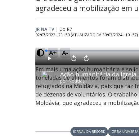
agradeceu a mobilização em 
JR NA TV
|
Do R7
02/07/2022 - 23H59
(ATUALIZADO EM
30/03/2024 - 10H57
)
A+
A-
L
o
a
d
P
V
A
e
l
o
v
d
Em mais uma ação humanitária e solidá
a
l
a
:
y
t
n
5
a
ç
toneladas de alimentos foram distribu
.
r
a
6
por
Notícias
1
r
3
refugiados na Moldávia, país que faz 
0
1
%
s
0
e
s
de dezenas de voluntários. O trabalh
g
e
u
g
n
u
Moldávia, que agradeceu a mobilizaçã
d
n
o
d
s
o
s
JORNAL DA RECORD
IGREJA UNIVERSA
M
u