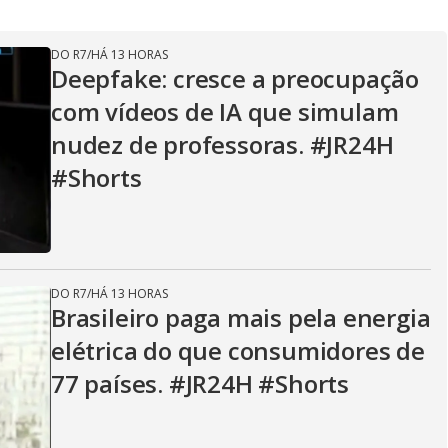
V
DO R7
/
HÁ 13 HORAS
Deepfake: cresce a preocupação
i
com vídeos de IA que simulam
nudez de professoras. #JR24H
d
#Shorts
e
DO R7
/
HÁ 13 HORAS
Brasileiro paga mais pela energia
o
elétrica do que consumidores de
77 países. #JR24H #Shorts