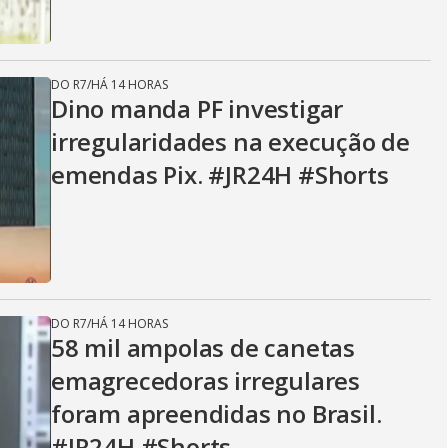
DO R7
/
HÁ 14 HORAS
Dino manda PF investigar
irregularidades na execução de
emendas Pix. #JR24H #Shorts
DO R7
/
HÁ 14 HORAS
58 mil ampolas de canetas
emagrecedoras irregulares
foram apreendidas no Brasil.
#JR24H #Shorts