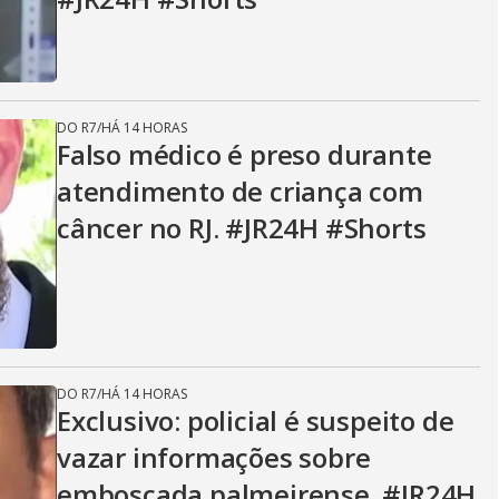
DO R7
/
HÁ 14 HORAS
Falso médico é preso durante
atendimento de criança com
câncer no RJ. #JR24H #Shorts
DO R7
/
HÁ 14 HORAS
Exclusivo: policial é suspeito de
vazar informações sobre
emboscada palmeirense. #JR24H