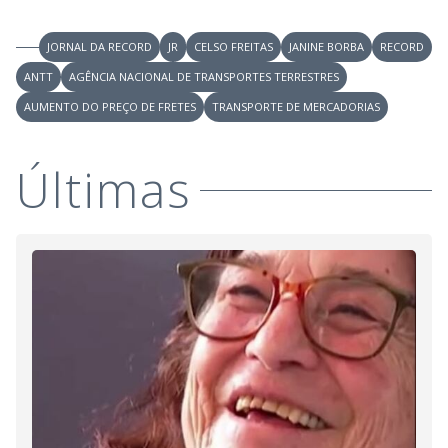
i
JORNAL DA RECORD
JR
CELSO FREITAS
JANINE BORBA
RECORD
ANTT
AGÊNCIA NACIONAL DE TRANSPORTES TERRESTRES
d
AUMENTO DO PREÇO DE FRETES
TRANSPORTE DE MERCADORIAS
e
Últimas
o