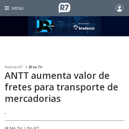
MENU
Noticias R7
JR na TV
ANTT aumenta valor de
fretes para transporte de
mercadorias
.
JR NA TV
|
Do R7