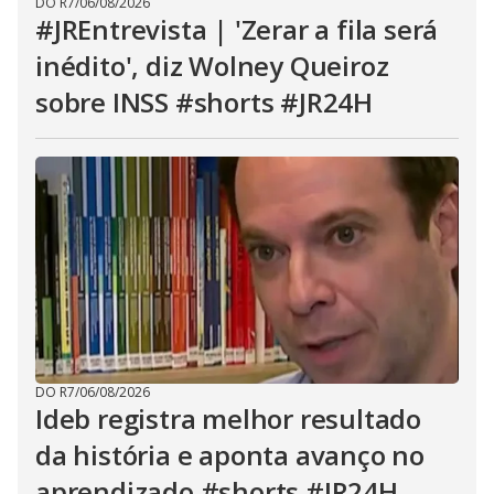
DO R7
/
06/08/2026
#JREntrevista | 'Zerar a fila será
inédito', diz Wolney Queiroz
sobre INSS #shorts #JR24H
DO R7
/
06/08/2026
Ideb registra melhor resultado
da história e aponta avanço no
aprendizado #shorts #JR24H