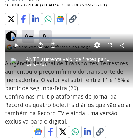
16/01/2020 - 21H46
(ATUALIZADO EM
31/03/2024 - 16H01
)
A+
A-
L
o
a
Adicione como fonte preferencial no Google
d
C
P
V
A
P
F
e
o
l
o
v
u
Opens in new window
d
m
a
l
a
l
:
ANTT aumenta valor de fretes para transporte de mercadorias
p
y
t
n
l
8
A Agência Nacional de Transportes Terrestres
a
a
ç
s
0
por
Notícias
r
r
a
c
.
t
1
r
l
r
4
aumentou o preço mínimo do transporte de
i
0
1
e
0
l
s
0
e
%
h
mercadorias. O valor vai subir entre 11 e 15% a
e
s
n
a
g
e
r
u
g
partir de segunda-feira (20).
n
u
a
d
n
o
d
Confira nas multiplataformas do Jornal da
s
o
s
Record os quatro boletins diários que vão ao ar
y
também na Record TV e ainda uma versão
exclusiva para o digital.
M
V
u
d
o