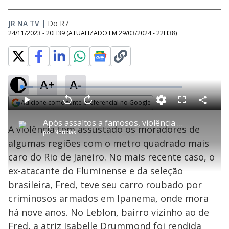
JR NA TV
|
Do R7
24/11/2023 - 20H39
(ATUALIZADO EM
29/03/2024 - 22H38
)
A+
A-
L
o
a
Adicione como fonte preferencial no Google
d
C
P
V
A
P
F
e
o
l
o
v
u
Opens in new window
d
m
a
l
a
l
:
Após assaltos a famosos, violência na zona sul do Rio preocupa moradores
p
y
t
n
l
7
A violência tem assustado os moradores de
a
a
ç
s
.
por
Notícias
r
r
a
c
4
t
1
r
l
r
0
algumas regiões com o metro quadrado mais
i
0
1
e
%
l
s
0
e
h
caro do Rio de Janeiro. No mais recente caso, o
e
s
n
a
g
e
r
u
g
ex-atacante do Fluminense e da seleção
n
u
a
d
n
o
d
brasileira, Fred, teve seu carro roubado por
s
o
s
criminosos armados em Ipanema, onde mora
y
há nove anos. No Leblon, bairro vizinho ao de
Fred, a atriz Isabelle Drummond foi rendida
M