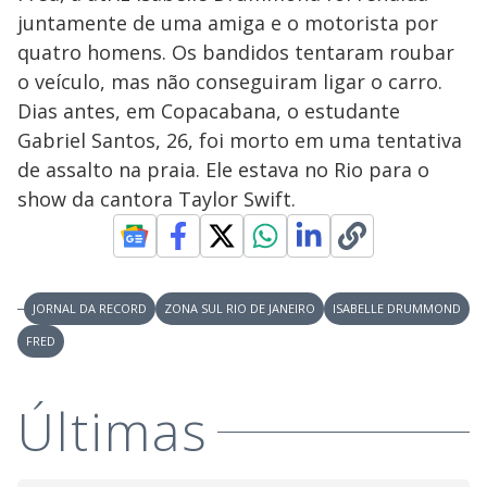
V
u
d
juntamente de uma amiga e o motorista por
o
quatro homens. Os bandidos tentaram roubar
i
o veículo, mas não conseguiram ligar o carro.
Dias antes, em Copacabana, o estudante
Gabriel Santos, 26, foi morto em uma tentativa
d
de assalto na praia. Ele estava no Rio para o
show da cantora Taylor Swift.
e
o
JORNAL DA RECORD
ZONA SUL RIO DE JANEIRO
ISABELLE DRUMMOND
FRED
Últimas