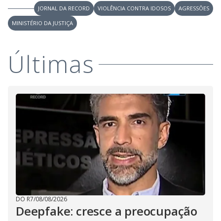
V
o
JORNAL DA RECORD
VIOLÊNCIA CONTRA IDOSOS
AGRESSÕES
i
MINISTÉRIO DA JUSTIÇA
d
Últimas
e
o
DO R7
/
08/08/2026
Deepfake: cresce a preocupação