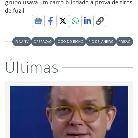
y
grupo usava um carro blindado a prova de tiros
de fuzil.
M
V
u
d
o
i
JR NA TV
OPERAÇÃO
JOGO DO BICHO
RIO DE JANEIRO
PRISÃO
d
Últimas
e
o