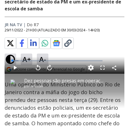
secretário de estado da PM e um ex-presidente de
escola de samba
JR NA TV
|
Do R7
29/11/2022 - 21H30
(ATUALIZADO EM
30/03/2024 - 14H20
)
A+
A-
L
o
a
Adicione como fonte preferencial no Google
d
C
P
V
A
P
F
e
o
l
o
v
u
Opens in new window
d
m
a
l
a
l
:
Dez pessoas são presas em operação do MP-RJ contra a máfia do jogo do bicho
p
y
t
n
l
7
Uma operação do Ministério Público do Rio de
a
a
ç
s
.
por
Notícias
r
r
a
c
0
t
1
r
l
r
5
Janeiro contra a máfia do jogo do bicho
i
0
1
e
%
l
s
0
e
h
prendeu dez pessoas nesta terça (29). Entre os
e
s
n
a
g
e
r
u
g
denunciados estão policiais, um ex-secretário
n
u
a
d
n
o
d
de estado da PM e um ex-presidente de escola
s
o
s
de samba. O homem apontado como chefe do