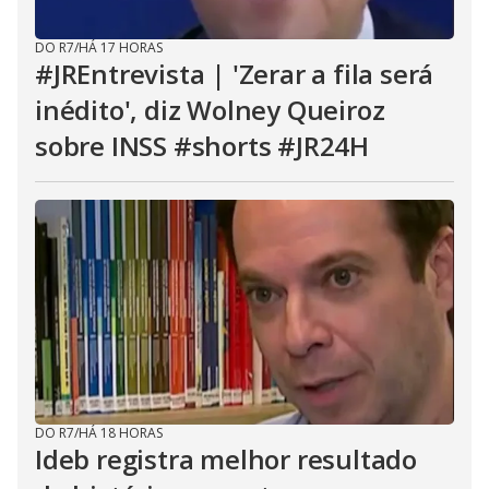
DO R7
/
HÁ 17 HORAS
#JREntrevista | 'Zerar a fila será
inédito', diz Wolney Queiroz
sobre INSS #shorts #JR24H
DO R7
/
HÁ 18 HORAS
Ideb registra melhor resultado