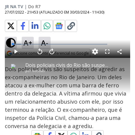
JR NA TV
|
Do R7
27/07/2022 - 21H53
(ATUALIZADO EM
30/03/2024 - 11H30
)
A+
A-
L
o
a
Adicione como fonte preferencial no Google
d
C
P
V
A
P
F
e
o
l
o
v
u
Opens in new window
d
m
a
l
a
l
:
Dois policiais civis do Rio são suspeitos de agredir as ex-companheiras
p
y
t
n
l
9
Dois policiais civis são suspeitos de agredir as
a
a
ç
s
.
por
Notícias
r
r
a
c
0
t
1
r
l
r
5
ex-companheiras no Rio de Janeiro. Um deles
i
0
1
e
%
l
s
0
e
h
atacou a ex-mulher com uma barra de ferro
e
s
n
a
g
e
r
u
g
dentro da delegacia. A vítima afirmou que vivia
n
u
a
d
n
o
d
um relacionamento abusivo com ele, por isso
s
o
s
terminou a relação. O ex-companheiro, que é
y
inspetor da Polícia Civil, chamou-a para uma
conversa na delegacia e a agrediu.
M
u
d