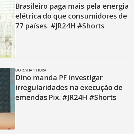
V
Brasileiro paga mais pela energia
elétrica do que consumidores de
i
77 países. #JR24H #Shorts
d
e
DO R7
/
HÁ 1 HORA
Dino manda PF investigar
irregularidades na execução de
o
emendas Pix. #JR24H #Shorts