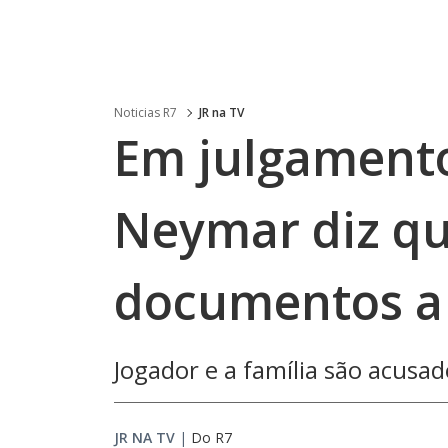
Noticias R7
JR na TV
Em julgament
Neymar diz qu
documentos a 
Jogador e a família são acusa
JR NA TV
|
Do R7