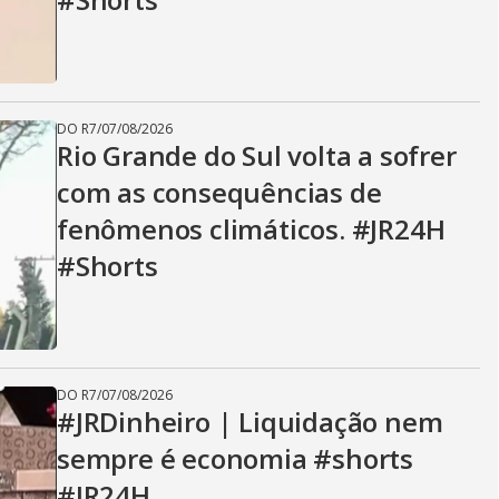
DO R7
/
07/08/2026
Rio Grande do Sul volta a sofrer
com as consequências de
fenômenos climáticos. #JR24H
#Shorts
DO R7
/
07/08/2026
#JRDinheiro | Liquidação nem
sempre é economia #shorts
#JR24H