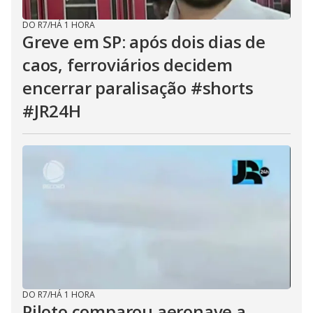
DO R7
/
HÁ 1 HORA
Greve em SP: após dois dias de
caos, ferroviários decidem
encerrar paralisação #shorts
#JR24H
DO R7
/
HÁ 1 HORA
Piloto comparou aeronave a