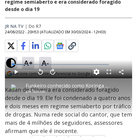
regime semiaberto e era considerado foragido
desde o dia 19
JR NA TV
|
Do R7
24/08/2022 - 20H53
(ATUALIZADO EM
30/03/2024 - 12H03
)
A+
A-
L
o
a
Adicione como fonte preferencial no Google
d
C
P
V
A
P
F
e
o
l
o
v
u
Opens in new window
d
m
a
l
a
l
:
Funkeiro conhecido como Koringa é preso no litoral de São Paulo por tráfico de drogas
p
y
t
n
l
1
Kauan de Oliveira era considerado foragido
a
a
ç
s
3
por
Notícias
r
r
a
c
.
t
1
r
l
r
1
desde o dia 19. Ele foi condenado a quatro anos
i
0
1
e
8
l
s
0
e
%
h
e dois meses em regime semiaberto por tráfico
e
s
n
a
g
e
r
u
g
de drogas. Numa rede social do cantor, que tem
n
u
a
d
n
o
d
mais de 4 milhões de seguidores, assessores
s
o
s
afirmam que ele é inocente.