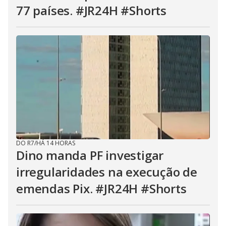
s
77 países. #JR24H #Shorts
e
b
u
t
t
o
n
.
DO R7
/
HÁ 14 HORAS
Dino manda PF investigar
irregularidades na execução de
emendas Pix. #JR24H #Shorts