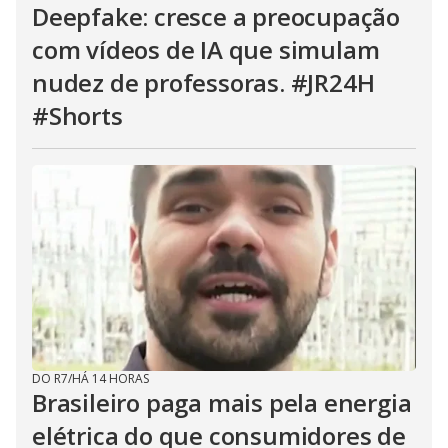
n
Deepfake: cresce a preocupação
g
t
com vídeos de IA que simulam
h
e
E
nudez de professoras. #JR24H
s
c
#Shorts
a
p
e
k
e
y
o
r
a
c
t
i
v
a
t
i
n
g
t
DO R7
/
HÁ 14 HORAS
h
e
Brasileiro paga mais pela energia
c
l
elétrica do que consumidores de
o