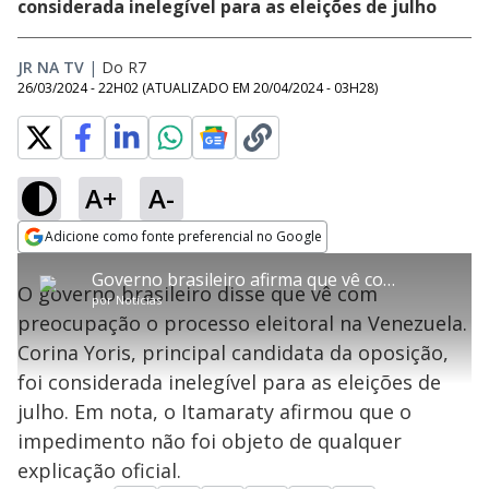
considerada inelegível para as eleições de julho
JR NA TV
|
Do R7
26/03/2024 - 22H02
(ATUALIZADO EM
20/04/2024 - 03H28
)
A+
A-
error_outline
Adicione como fonte preferencial no Google
OK
T
T
Opens in new window
Governo brasileiro afirma que vê com preocupação o processo eleitoral na Venezuela
h
O vídeo não está disponível ou não é
Oops! Algo deu errado
h
C
O governo brasileiro disse que vê com
i
por
Notícias
i
suportado pelo seu browser
s
l
Por favor, recarregue a página.
preocupação o processo eleitoral na Venezuela.
i
s
Código do Erro:
MEDIA_ERR_SRC_NOT_SUPPORTED
o
s
i
Corina Yoris, principal candidata da oposição,
a
s
Recarregar
s
m
foi considerada inelegível para as eleições de
e
o
a
d
M
m
julho. Em nota, o Itamaraty afirmou que o
a
o
o
l
impedimento não foi objeto de qualquer
w
d
d
i
explicação oficial.
a
a
n