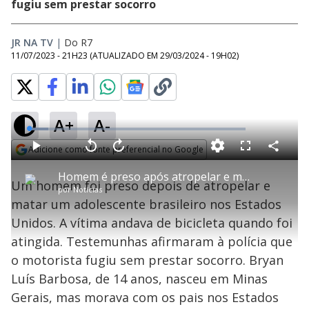
fugiu sem prestar socorro
JR NA TV
|
Do R7
11/07/2023 - 21H23
(ATUALIZADO EM
29/03/2024 - 19H02
)
A+
A-
L
o
a
Adicione como fonte preferencial no Google
d
C
P
V
A
P
F
e
o
l
o
v
u
Opens in new window
d
m
a
l
a
l
:
Homem é preso após atropelar e matar um adolescente brasileiro nos EUA
p
y
t
n
l
8
Um homem foi preso depois de atropelar e
a
a
ç
s
.
por
Notícias
r
r
a
c
8
t
1
r
l
r
7
matar um adolescente brasileiro nos Estados
i
0
1
e
%
l
s
0
e
h
Unidos. A vítima andava de bicicleta quando foi
e
s
n
a
g
e
r
u
g
atingida. Testemunhas afirmaram à polícia que
n
u
a
d
n
o
d
o motorista fugiu sem prestar socorro. Bryan
s
o
s
Luís Barbosa, de 14 anos, nasceu em Minas
y
Gerais, mas morava com os pais nos Estados