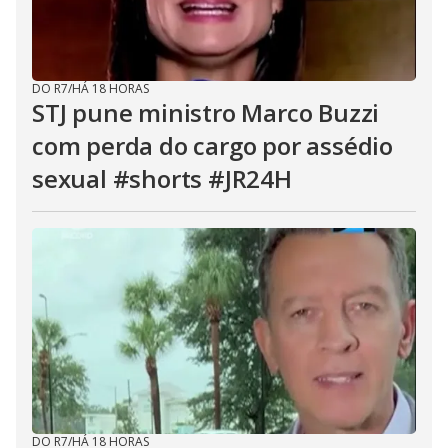
DO R7
/
HÁ 18 HORAS
STJ pune ministro Marco Buzzi
com perda do cargo por assédio
sexual #shorts #JR24H
DO R7
/
HÁ 18 HORAS