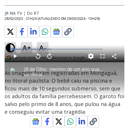
JR NA TV
|
Do R7
28/02/2023 - 21H24
(ATUALIZADO EM
29/03/2024 - 15H29
)
A+
A-
L
o
a
Adicione como fonte preferencial no Google
d
C
P
V
A
P
F
e
o
l
o
v
u
Opens in new window
d
m
a
l
a
l
:
JR de Olho : menino de um ano quase se afoga e é salvo por outra criança
p
y
t
n
l
4
As imagens foram registradas em Mongaguá,
a
a
ç
s
3
por
Notícias
r
r
a
c
.
t
1
r
l
r
3
no litoral paulista. O bebê caiu na piscina e
i
0
1
e
4
l
s
0
e
%
h
ficou mais de 10 segundos submerso, sem que
e
s
n
a
g
e
r
u
g
os adultos da família percebessem. O garoto foi
n
u
a
d
n
o
d
salvo pelo primo de 8 anos, que pulou na água
s
o
s
e conseguiu evitar uma tragédia.
y
M