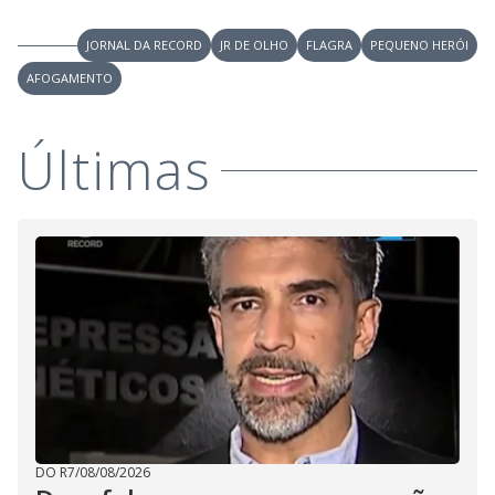
V
u
d
o
JORNAL DA RECORD
JR DE OLHO
FLAGRA
PEQUENO HERÓI
i
AFOGAMENTO
d
Últimas
e
o
DO R7
/
08/08/2026