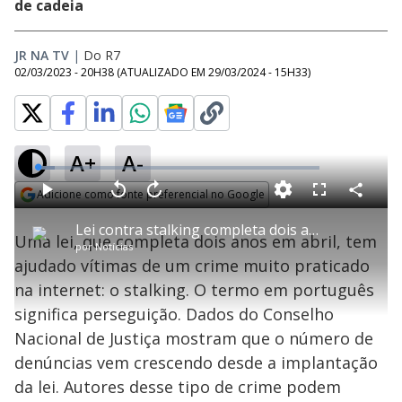
de cadeia
JR NA TV
|
Do R7
02/03/2023 - 20H38
(ATUALIZADO EM
29/03/2024 - 15H33
)
A+
A-
L
o
a
Adicione como fonte preferencial no Google
d
C
P
V
A
P
F
e
o
l
o
v
u
Opens in new window
d
m
a
l
a
l
:
Lei contra stalking completa dois anos e CNJ aponta que denúncias cresceram no período
p
y
t
n
l
5
Uma lei, que completa dois anos em abril, tem
a
a
ç
s
.
por
Notícias
r
r
a
c
9
t
1
r
l
r
3
ajudado vítimas de um crime muito praticado
i
0
1
e
%
l
s
0
e
h
na internet: o stalking. O termo em português
e
s
n
a
g
e
r
u
g
significa perseguição. Dados do Conselho
n
u
a
d
n
o
d
Nacional de Justiça mostram que o número de
s
o
s
denúncias vem crescendo desde a implantação
y
da lei. Autores desse tipo de crime podem