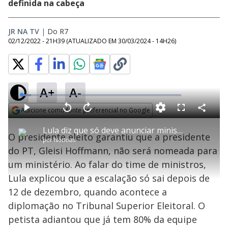
definida na cabeça
JR NA TV
|
Do R7
02/12/2022 - 21H39
(ATUALIZADO EM
30/03/2024 - 14H26
)
A+
A-
L
o
a
Adicione como fonte preferencial no Google
d
C
P
V
A
P
F
e
o
l
o
v
u
Opens in new window
d
m
a
l
a
l
:
Lula diz que só deve anunciar ministério depois de ser diplomado no TSE
p
y
t
n
l
5
O presidente eleito garantiu que a presidente
a
a
ç
s
.
por
Notícias
r
r
a
c
9
t
1
r
l
r
8
do PT, Gleisi Hoffmann, não será nomeada para
i
0
1
e
%
l
s
0
e
h
um ministério. Ao falar do time de ministros,
e
s
n
a
g
e
r
u
g
Lula explicou que a escalação só sai depois de
n
u
a
d
n
o
d
12 de dezembro, quando acontece a
s
o
s
diplomação no Tribunal Superior Eleitoral. O
y
petista adiantou que já tem 80% da equipe