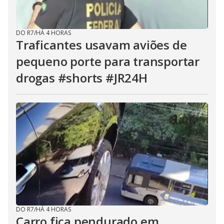
DO R7
/
HÁ 4 HORAS
Traficantes usavam aviões de
pequeno porte para transportar
drogas #shorts #JR24H
DO R7
/
HÁ 4 HORAS
Carro fica pendurado em