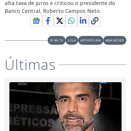
alta taxa de juros e criticou o presidente do
M
V
u
d
Banco Central, Roberto Campos Neto.
o
i
JR NA TV
LULA
ARTHUR LIRA
ANA MOSER
d
Últimas
e
o