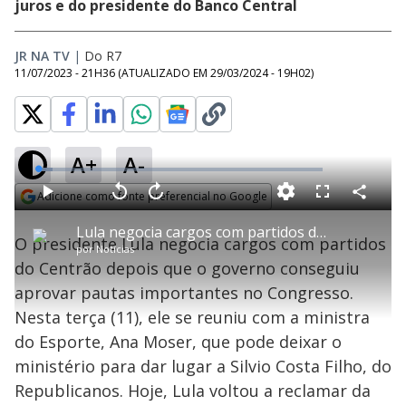
juros e do presidente do Banco Central
JR NA TV
|
Do R7
11/07/2023 - 21H36
(ATUALIZADO EM
29/03/2024 - 19H02
)
A+
A-
L
o
a
Adicione como fonte preferencial no Google
d
C
P
V
A
P
F
e
o
l
o
v
u
Opens in new window
d
m
a
l
a
l
:
Lula negocia cargos com partidos do Centrão e tem reunião com Ana Moser, ministra do Esporte
p
y
t
n
l
5
O presidente Lula negocia cargos com partidos
a
a
ç
s
.
por
Notícias
r
r
a
c
2
t
1
r
l
r
1
do Centrão depois que o governo conseguiu
i
0
1
e
%
l
s
0
e
h
aprovar pautas importantes no Congresso.
e
s
n
a
g
e
r
u
g
Nesta terça (11), ele se reuniu com a ministra
n
u
a
d
n
o
d
do Esporte, Ana Moser, que pode deixar o
s
o
s
ministério para dar lugar a Silvio Costa Filho, do
y
Republicanos. Hoje, Lula voltou a reclamar da