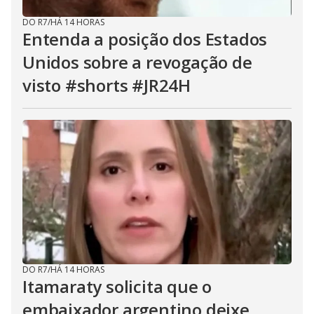
DO R7
/
HÁ 14 HORAS
Entenda a posição dos Estados
Unidos sobre a revogação de
visto #shorts #JR24H
DO R7
/
HÁ 14 HORAS
Itamaraty solicita que o
embaixador argentino deixe