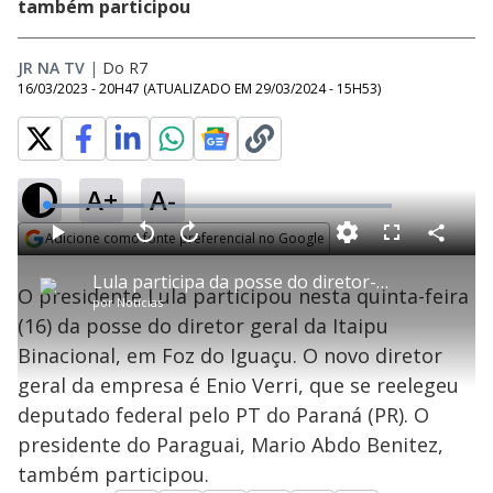
também participou
JR NA TV
|
Do R7
16/03/2023 - 20H47
(ATUALIZADO EM
29/03/2024 - 15H53
)
A+
A-
L
o
a
Adicione como fonte preferencial no Google
d
C
P
V
A
P
F
e
o
l
o
v
u
Opens in new window
d
m
a
l
a
l
:
Lula participa da posse do diretor-geral da Itaipu Binacional, em Foz do Iguaçu (PR)
p
y
t
n
l
2
O presidente Lula participou nesta quinta-feira
a
a
ç
s
8
por
Notícias
r
r
a
c
.
t
1
r
l
r
4
(16) da posse do diretor geral da Itaipu
i
0
1
e
6
l
s
0
e
%
h
Binacional, em Foz do Iguaçu. O novo diretor
e
s
n
a
g
e
r
u
g
geral da empresa é Enio Verri, que se reelegeu
n
u
a
d
n
o
d
deputado federal pelo PT do Paraná (PR). O
s
o
s
presidente do Paraguai, Mario Abdo Benitez,
y
também participou.