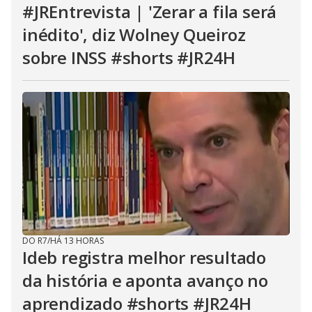
#JREntrevista | 'Zerar a fila será
inédito', diz Wolney Queiroz
sobre INSS #shorts #JR24H
DO R7
/
HÁ 13 HORAS
Ideb registra melhor resultado
da história e aponta avanço no
aprendizado #shorts #JR24H