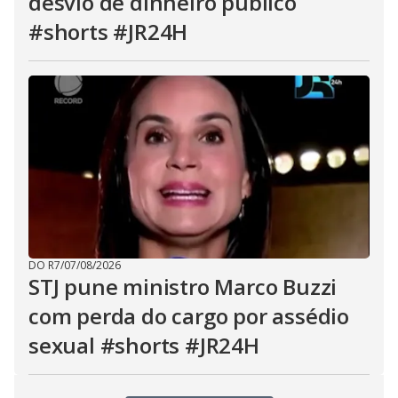
desvio de dinheiro público
#shorts #JR24H
DO R7
/
07/08/2026
STJ pune ministro Marco Buzzi
com perda do cargo por assédio
sexual #shorts #JR24H