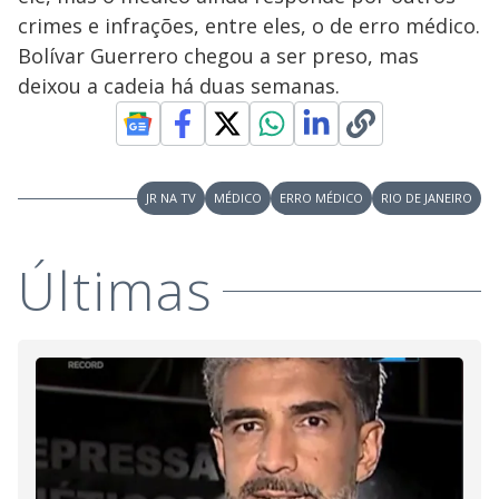
y
crimes e infrações, entre eles, o de erro médico.
Bolívar Guerrero chegou a ser preso, mas
M
V
u
d
deixou a cadeia há duas semanas.
o
i
JR NA TV
MÉDICO
ERRO MÉDICO
RIO DE JANEIRO
d
Últimas
e
o