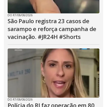
DO R7
/
08/08/2026
São Paulo registra 23 casos de
sarampo e reforça campanha de
vacinação. #JR24H #Shorts
DO R7
/
08/08/2026
Polícia do RJ faz operação em 80