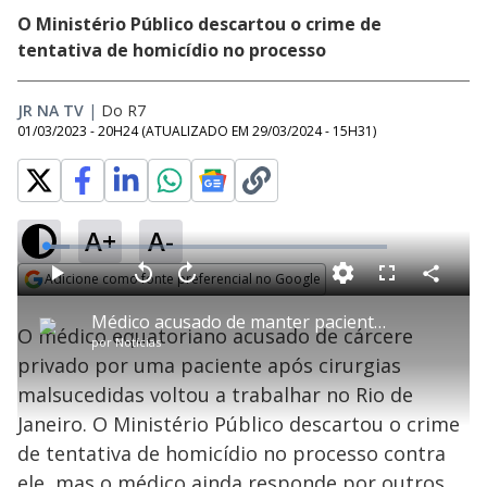
O Ministério Público descartou o crime de
tentativa de homicídio no processo
JR NA TV
|
Do R7
01/03/2023 - 20H24
(ATUALIZADO EM
29/03/2024 - 15H31
)
A+
A-
L
o
a
Adicione como fonte preferencial no Google
d
C
P
V
A
P
F
e
o
l
o
v
u
Opens in new window
d
m
a
l
a
l
:
Médico acusado de manter paciente em cárcere privado volta a trabalhar no Rio de Janeiro
p
y
t
n
l
7
O médico equatoriano acusado de cárcere
a
a
ç
s
.
por
Notícias
r
r
a
c
0
t
1
r
l
r
7
privado por uma paciente após cirurgias
i
0
1
e
%
l
s
0
e
h
malsucedidas voltou a trabalhar no Rio de
e
s
n
a
g
e
r
u
g
Janeiro. O Ministério Público descartou o crime
n
u
a
d
n
o
d
de tentativa de homicídio no processo contra
s
o
s
ele, mas o médico ainda responde por outros