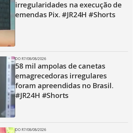
irregularidades na execução de
emendas Pix. #JR24H #Shorts
DO R7
/
08/08/2026
58 mil ampolas de canetas
emagrecedoras irregulares
foram apreendidas no Brasil.
#JR24H #Shorts
DO R7
/
08/08/2026