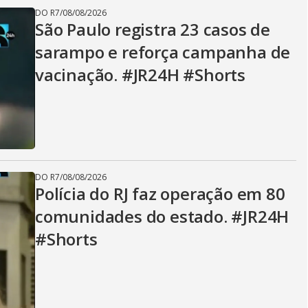
DO R7
/
08/08/2026
São Paulo registra 23 casos de
sarampo e reforça campanha de
vacinação. #JR24H #Shorts
DO R7
/
08/08/2026
Polícia do RJ faz operação em 80
comunidades do estado. #JR24H
#Shorts