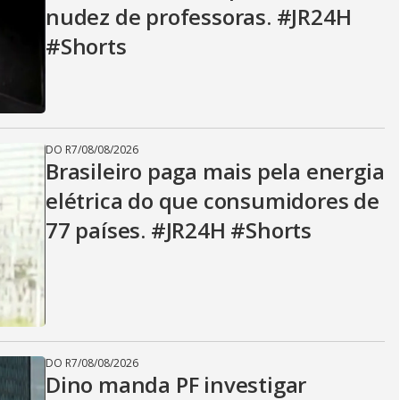
nudez de professoras. #JR24H
i
#Shorts
d
DO R7
/
08/08/2026
e
Brasileiro paga mais pela energia
elétrica do que consumidores de
77 países. #JR24H #Shorts
o
DO R7
/
08/08/2026
Dino manda PF investigar