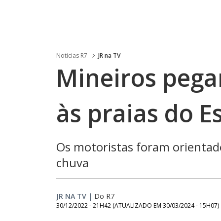
Noticias R7
JR na TV
Mineiros pega
às praias do E
Os motoristas foram orientad
chuva
JR NA TV
|
Do R7
30/12/2022 - 21H42
(ATUALIZADO EM
30/03/2024 - 15H07
)